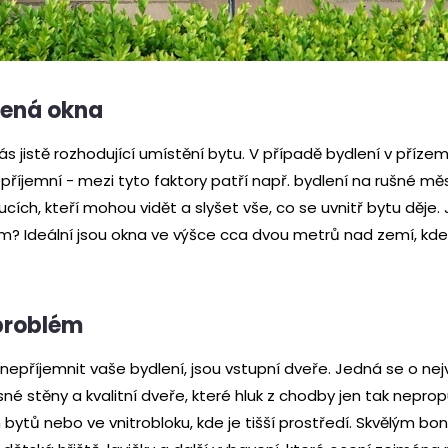
žená okna
ás jistě rozhodující umístění bytu. V případě bydlení v příz
příjemní - mezi tyto faktory patří např. bydlení na rušné měs
cích, kteří mohou vidět a slyšet vše, co se uvnitř bytu děje. 
em? Ideální jsou okna ve výšce cca dvou metrů nad zemí, kde 
problém
nepříjemnit vaše bydlení, jsou vstupní dveře. Jedná se o nej
sné stěny a kvalitní dveře, které hluk z chodby jen tak nepropu
tů nebo ve vnitrobloku, kde je tišší prostředí. Skvělým b