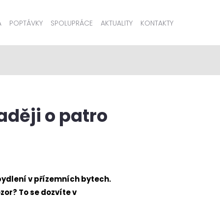
A
POPTÁVKY
SPOLUPRÁCE
AKTUALITY
KONTAKTY
aději o patro
bydlení v přízemních bytech.
zor? To se dozvíte v