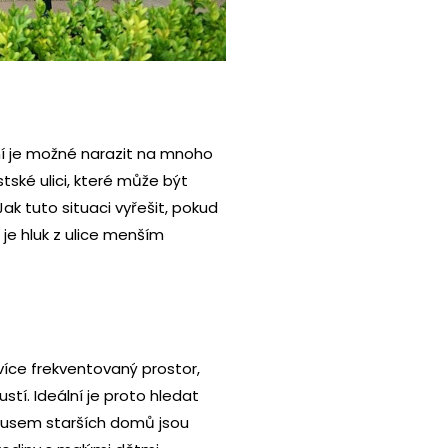
emí je možné narazit na mnoho
tské ulici, které může být
Jak tuto situaci vyřešit, pokud
je hluk z ulice menším
více frekventovaný prostor,
stí. Ideální je proto hledat
onusem starších domů jsou