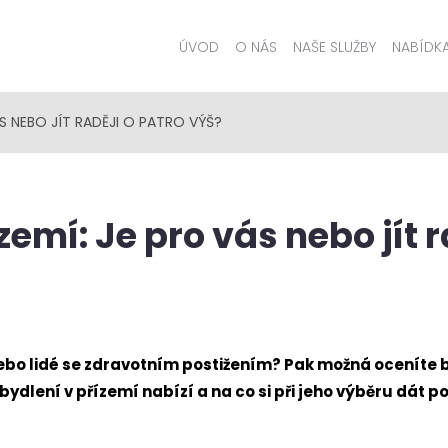
ÚVOD
O NÁS
NAŠE SLUŽBY
NABÍDK
ÁS NEBO JÍT RADĚJI O PATRO VÝŠ?
zemí: Je pro vás nebo jít r
nebo lidé se zdravotním postižením? Pak možná oceníte 
ydlení v přízemí nabízí a na co si při jeho výběru dát po