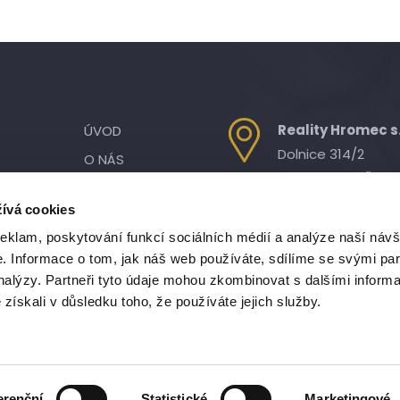
Reality Hromec s.
ÚVOD
Dolnice 314/2
O NÁS
621 00 Brno - Řečk
NAŠE SLUŽBY
ívá cookies
NABÍDKA
Telefon:
reklam, poskytování funkcí sociálních médií a analýze naší návš
POPTÁVKY
(+420) 778 499 50
 Informace o tom, jak náš web používáte, sdílíme se svými par
ajů
SPOLUPRÁCE
analýzy. Partneři tyto údaje mohou zkombinovat s dalšími inform
AKTUALITY
é získali v důsledku toho, že používáte jejich služby.
KONTAKTY
erenční
Statistické
Marketingové