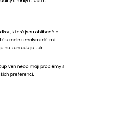
 rodiny s malými dětmi.
dkou, které jsou oblíbené a
ště u rodin s malými dětmi,
up na zahradu je tak
řístup ven nebo mají problémy s
šich preferencí.