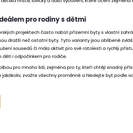
 dětská hřiště, lavičky a další vybavení, které ocení zejména
ideálem pro rodiny s dětmi
kých projektech často nabízí přízemní byty s vlastní zahrá
sou dražší než ostatní byty. Tyto varianty jsou oblíbené zvlá
ušení sousedů či mála aktivit pro své ratolesti a rychlý příst
 děti i odpočinkem pro rodiče.
 volbou pro mnoho lidí, zejména pro ty, kteří chtějí snadný p
ce jakákoliv, zvažte všechny proměnné a hledejte byt podle va