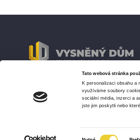
Tato webová stránka použ
© 2020 - 2026
Reality Hromec s.r.o.
K personalizaci obsahu a 
využíváme soubory cookie.
Všechna práva vyhrazena |
Ochrana osobních úd
sociální média, inzerci a 
jste jim poskytli nebo kter
Výběr
Nutné
Pref