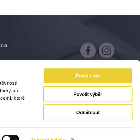
r.o.
ovice
Povolit vše
E-mail:
těvnosti
1
info@vysnenydum.cz
tnery pro
Povolit výběr
acemi, které
Odmítnout
Zobrazit detaily