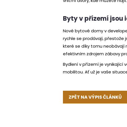
vnitřní dvory, kde můžete najít
Byty v přízemí jsou 
Nové bytové domy v developers
rychle se prodávají, přestože j
které se díky tomu neobávají r
efektivním zdrojem zábavy pro
Bydlení v přízemí je vynikající
mobilitou. Ať už je vaše situa
ZPĚT NA VÝPIS ČLÁNKŮ