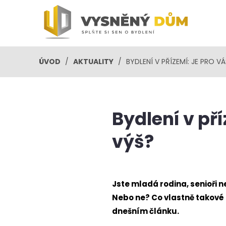
ÚVOD
/
AKTUALITY
/
BYDLENÍ V PŘÍZEMÍ: JE PRO V
Bydlení v pří
výš?
Jste mladá rodina, senioři 
Nebo ne? Co vlastně takové b
dnešním článku.